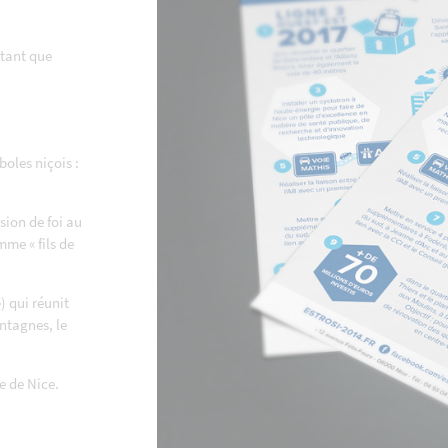
 tant que
oles niçois :
sion de foi au
mme « fils de
) qui réunit
ntagnes, le
e de Nice.