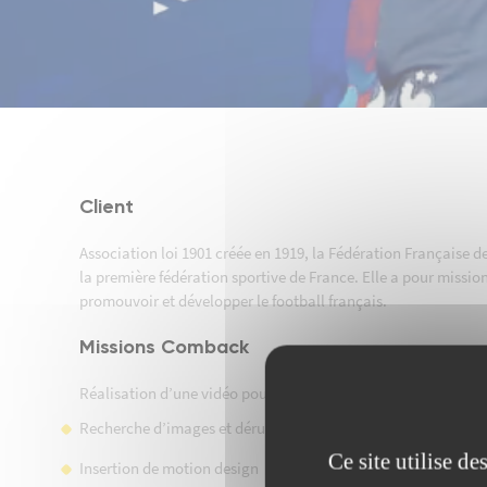
Client
Association loi 1901 créée en 1919, la Fédération Française de
la première fédération sportive de France. Elle a pour missio
promouvoir et développer le football français.
Missions Comback
Réalisation d’une vidéo pour un partenaire de la FFF
Recherche d’images et dérush d’images fournies par le client
Ce site utilise d
Insertion de motion design