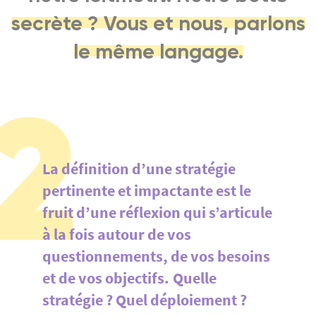
secrète ? Vous et nous, parlons
le même langage.
2
La définition d’une stratégie
pertinente et impactante est le
fruit d’une réflexion qui s’articule
à la fois autour de vos
questionnements, de vos besoins
et de vos objectifs. Quelle
stratégie ? Quel déploiement ?