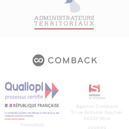
Agence Comback
5 rue Antoine Gautier
06300 Nice
Formation
cookies